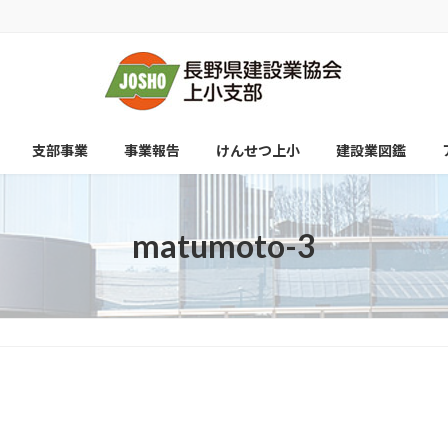
支部事業
事業報告
けんせつ上小
建設業図鑑
matumoto-3