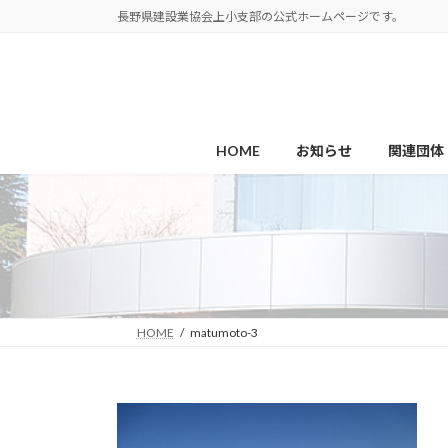
コ
ナ
長野県建設業協会上小支部の公式ホームページです。
ン
ビ
テ
ゲ
ン
ー
ツ
シ
へ
ョ
HOME
お知らせ
関連団体
ス
ン
キ
に
ッ
移
プ
動
HOME
matumoto-3